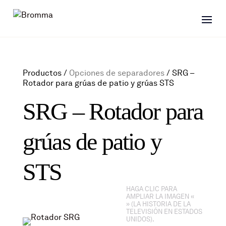
Productos /
Opciones de separadores
/
SRG –
Rotador para grúas de patio y grúas STS
SRG – Rotador para
grúas de patio y
STS
HAGA CLIC PARA
AMPLIAR LA IMAGEN «
» (LA HISTORIA DE LA
TELEVISIÓN EN ESTADOS
UNIDOS).